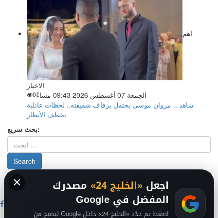
اهم
الاخبار
الجمعة 07 أغسطس 2026 09:43 مساءً
0
شاهد .. مروان موسى يحتفل بزفاف شقيقته.. لحظات عائلية
تخطف الأنظار
بحث سريع:
×
من نحن
-
-
حقوق الملكية الفكرية DMCA
سياسة الخصوصية
-
2026
اجعل
«الخليج 24»
مصدرك
فريق التحرير
من نحن
المفضل في Google
اضغط ثم حدّد «الخليج 24» داخل Google ليصبح من
اخبار الخليج