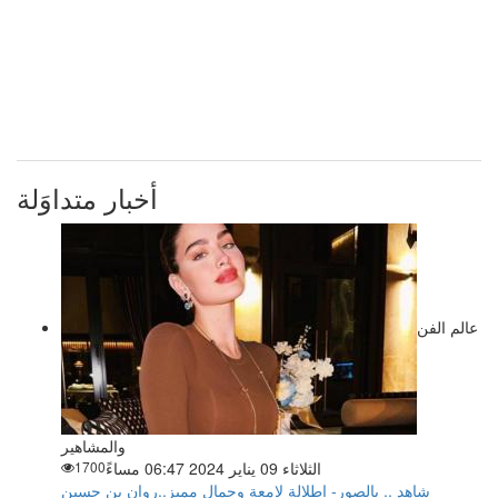
أخبار متداوَلة
عالم الفن
والمشاهير
الثلاثاء 09 يناير 2024 06:47 مساءً
1700
شاهد .. بالصور- إطلالة لامعة وجمال مميز..روان بن حسين