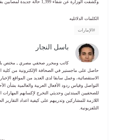
وكشفت الوزارة عن شفاء 1,399 حالة جديدة لمصابين بفيروس كورونا لتسجل حالات الشفاء 843105 حالة.
الكلمات الدلائليه
الإمارات
باسل النجار
كاتب ومحرر صحفي مصري ـ مختص بالشأ
حاصل على ماجستير في الصحافة الإلكترونية من كلية الإ
الاستقصائية، وعمل سابقا لدى العديد من المواقع الإخبا
التواصل وقياس ردود الأفعال العربية والعالمية بشأن ا
للصحفيين المبتدئين وحديثي التخرج لإكسابهم المهارات ا
اللازمة للمشاركين وتدريبهم على كيفية اعداد التقارير ال
التلفزيونية.