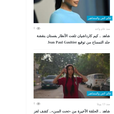
عالم الفن والمشاهير
0
منذ عام واحد
شاهد .. كيم كارداشيان تلفت الأنظار بفستان بنقشة
جلد التمساح من توقيع Jean Paul Gaultier
عالم الفن والمشاهير
0
منذ 13 يومًا
شاهد .. الحلقة الأخيرة من «تحت السن».. كشف لغز