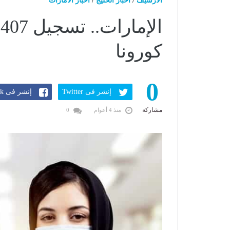
الارشيف
/
اخبار الخليج
/
اخبار الامارات
ا
كورونا
0
إنشر فى Twitter
إنشر فى Facebook
مشاركة
منذ 4 أعوام
0