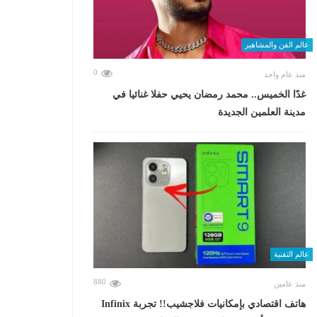
عالم الفن والمشاهير
0
منذ عام واحد
غدًا الخميس.. محمد رمضان يحيي حفلا غنائيا في
مدينة العلمين الجديدة
عالم التقنية
880
منذ عامين
هاتف اقتصادي بإمكانيات فلاجشيب!! تجربة Infinix