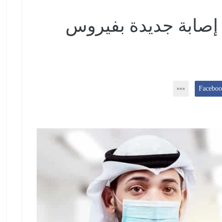
لإمارات.. تسجيل 407 إصابة جديدة بفيروس