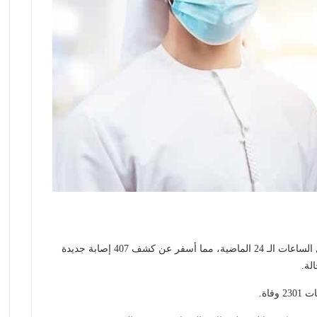
أجرت وزارة الصحة الإماراتية 399,776 فحصاً جديداً خلال الساعات الـ 24 الماضية، مما أسفر عن كشف 407 إصابة جديدة
فاة.