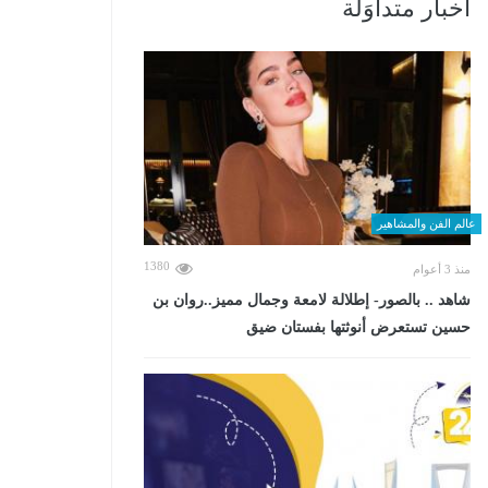
أخبار متداوَلة
عالم الفن والمشاهير
1380
منذ 3 أعوام
شاهد .. بالصور- إطلالة لامعة وجمال مميز..روان بن
حسين تستعرض أنوثتها بفستان ضيق