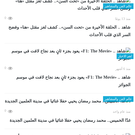
عالم الفن والمشاهير
0
منذ 13 يومًا
شاهد .. الحلقة الأخيرة من «تحت السن».. كشف لغز مقتل «هنا» وفضح
السر الذي قلب الأحداث
اهم الاخبار
0
منذ 6 أشهر
شاهد .. «F1: The Movie» يعود بجزء ثانٍ بعد نجاح لافت في موسم
الجوائز
عالم الفن والمشاهير
0
منذ عام واحد
غدًا الخميس.. محمد رمضان يحيي حفلا غنائيا في مدينة العلمين الجديدة