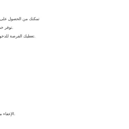
-تمكنك من الحصول على نسبة 10% استرداد نقدي على مجموعة من 
-توفر خدمة الاسترداد النقدي عند القيام بأي عملية شراء عبر البطاقة.
-تعطيك الفرصة للدخول إلى 1100 صالة كبار الشخصيات في 300 مطار عبر العالم.
-الإعفاء من رسوم العام التالي عند انفاق 20 ألف ريال سعودي أو أكثر.