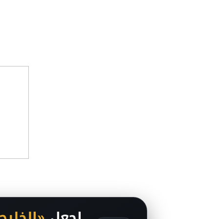
اجعل
«الخليج 24