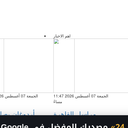
اهم الاخبار
ا
الجمعة 07 أغسطس 2026 11:47
مساءً
مراسل القاهرة
أردوغان يصل
الإخبارية: اتفاق
وسط ترقب 
»
مصدرك المفضل في Google