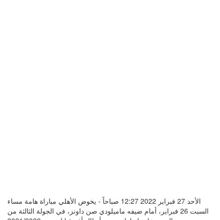
الأحد 27 فبراير 2022 12:27 صباحاً - يخوض الأهلي مباراة هامة مساء
السبت 26 فبراير، أمام ضيفه ماميلودي صن داونز، في الجولة الثالثة من