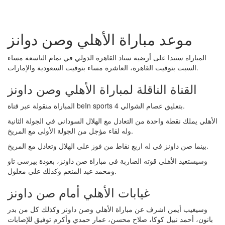
موعد مباراة الأهلي وصن دوانز
المباراة ستبدا على أرضية ستاد القاهرة الدولي في تمام التاسعة مساء
السبت بتوقيت القاهرة، العاشرة مساء بتوقيت السعودية والإمارات.
القناة الناقلة لمباراة الأهلي وصن داونز
المباراة منقولة عبر قناة beIn sports 4 بتعليق عصام الشوالي.
الأهلي يملك نقطة واحدة من التعادل مع الهلال السوداني في الجولة الثانية
وله لقاء مؤجل من الجولة الأولى مع المريخ.
بينما صن داونز في له اربع نقاط من فوز على الهلال وتعادل مع المريخ.
وسيستعيد الأهلي قوته الضاربة في مباراة صن داونز، بعودة بيرسي تاو
ومحمد عبد المنعم وكذلك علي معلول.
غيابات الأهلي أمام صن داونز
وسيغيب أيمن اشرف عن مباراة الأهلي وصن داونز وكذلك كل من بدر
بانون، أحمد نبيل كوكا، صلاح محسن، عمار حمدي وأكرم توفيق للإصابات