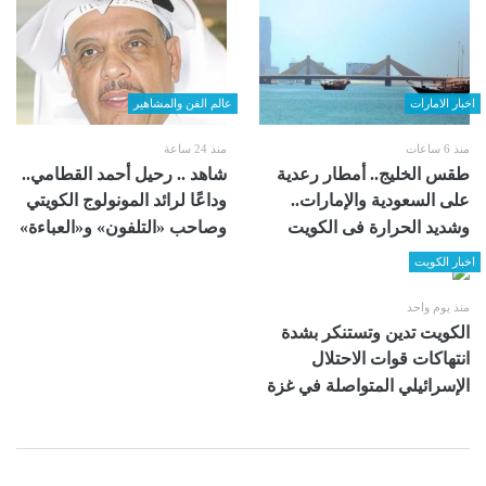
اخبار الامارات
عالم الفن والمشاهير
منذ 6 ساعات
منذ 24 ساعة
طقس الخليج.. أمطار رعدية
شاهد .. رحيل أحمد القطامي..
على السعودية والإمارات..
وداعًا لرائد المونولوج الكويتي
وشديد الحرارة فى الكويت
وصاحب «التلفون» و«العباءة»
اخبار الكويت
منذ يوم واحد
الكويت تدين وتستنكر بشدة
انتهاكات قوات الاحتلال
الإسرائيلي المتواصلة في غزة