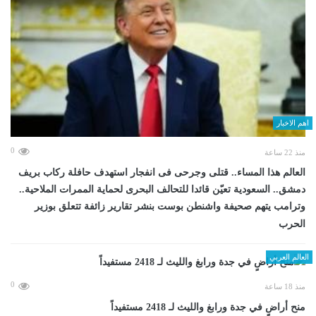
اهم الاخبار
0
منذ 22 ساعة
العالم هذا المساء.. قتلى وجرحى فى انفجار استهدف حافلة ركاب بريف
دمشق.. السعودية تعيّن قائدا للتحالف البحرى لحماية الممرات الملاحية..
وترامب يتهم صحيفة واشنطن بوست بنشر تقارير زائفة تتعلق بوزير
الحرب
العالم العربي
0
منذ 18 ساعة
منح أراضٍ في جدة ورابغ والليث لـ 2418 مستفيداً