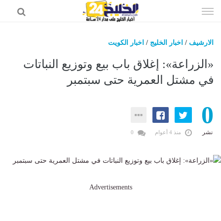
إذهب
الى
المحتوى
الارشيف
/
اخبار الخليج
/
اخبار الكويت
اخبار الخليج
«الزراعة»: إغلاق باب بيع وتوزيع النباتات
اخبار السعودية
في مشتل العمرية حتى سبتمبر
اخبار الرياضة
0
عالم التقنية
عالم الفن
نشر
منذ 4 أعوام
0
Advertisements