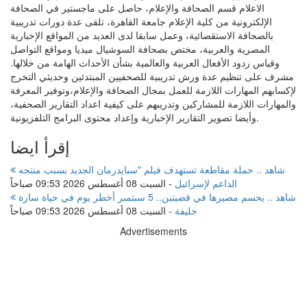
الاعلام قسم الصحافة والإعلام، حاصل على ماجستير في الصحافة
الإلكترونية من كلية الإعلام جامعة القاهرة، تلقى عدة دورات تدريبية
بالصحافة الاستقصائية، وعمل سابقا لدى العديد من المواقع الإخبارية
المصرية والعربية، مختص بصحافة السوشيال ميديا ومواقع التواصل
وقياس ردود الأفعال العربية والعالمية بشأن الأحداث الهامة من خلالها.
مشرف على تنظيم عدة ورش تدريبية للصحفيين المبتدئين وحديثي التخرج
لإكسابهم المهارات اللازمة للعمل بمجال الصحافة والإعلام،وتوفير المعرفة
والمهارات اللازمة للمشاركين وتدريبهم على كيفية اعداد التقارير الصحفية،
وأيضا تصوير التقارير الإخبارية وإعداد محتوى البرامج التلفزيونية.
إقرأ ايضا
شاهد .. حملة مقاطعة تستهدف فيلم "سبايدرمان الجديد بسبب منتجه
الداعم لإسرائيل
-
السبت 08 أغسطس 2026 09:53 صباحاً
شاهد .. يحسم مصيرها في قضيتين.. 5 سبتمبر أخطر يوم في حياة سارة
خليفة
-
السبت 08 أغسطس 2026 09:53 صباحاً
Advertisements