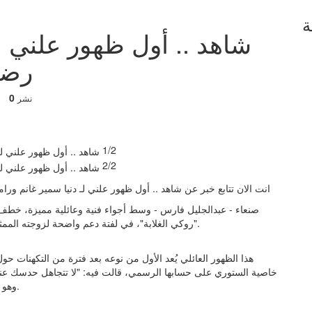
ة
شاهد .. أول ظهور علني ل
رضو
0
نشر
1/2
2/2
انت الان تتابع خبر عن شاهد .. أول ظهور علني لـ دنيا سمير غانم ور
صنعاء - عبدالجليل فارس - وسط أجواء فنية وعائلية مميزة، خطف
"روكي الغلابة"، في لفتة دعم واضحة لزوجته الممثلة دنيا سمير غانم وابنتهما كايلا، التي تشارك في بطولة الفيلم.
هذا الظهور العائلي يُعد الأول من نوعه بعد فترة من التكهنات ح
خاصية الستوري على حسابها الرسمي، قالت فيه: "لا تتجاهل حدسك عندم
وهو ما فسّره البعض حينها على أنه تلميح لأزمة في حياتها الزوجية.