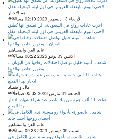
اهم الاخبار
الأربعاء 13 ديسمبر 2023 02:10 مساءً
0
اغرب عادات زواج في السعودية.. لن تصدق انها تُطبق
حتى اليوم مايفعله العريس في اول ليلة لايتخيلة عقل!!
عالم الفن والمشاهير
الاثنين 09 يونيو 2025 06:22 مساءً
0
شاهد .. أمينة خليل تواصل احتفالات زفافها في اليونان ..
وظهور خاص لوالديها
مال واقتصاد
الجمعة 31 مارس 2023 05:32 صباحاً
0
هتاخد 11 ألف جنيه من بنك ناصر عند شراء شهادة ادخار
بهذا المبلغ
عالم الفن والمشاهير
السبت 09 ديسمبر 2023 09:33 مساءً
0
شاهد .. بالصورة- بأجواء رومنسية..ندى الكامل في