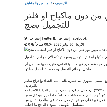
الارشيف
/
عالم الفن والمشاهير
من دون ماكياج أو فلتر
للتجميل يضج
إنشر فى Facebook
إنشر فى Twitter
الأربعاء 30 يوليو 2025 08:04 صباحاً
0
 ماكياج أو فلتر للتجميل يضج ونترككم الان مع اهم التفاصيل
هور مجموعة صور عبر حسابها الخاص، ظهرت فيها من دون أي
ماكياج أو فلتر للتجميل وبدت بغاية الجمال كعادتها.
"مولانا" بطولتها مع الممثل السوري تيم حسن، تأليف لبنى الحداد وإخراج سامر
البرقاوي.
وفي أحدث أعمالها، سجلت نور حضوراً قوياً في الموسم الرمضاني الأخير (2025) من خلال عملين متنوعين، ما بين الدراما الاجتماعية
لذي عُرض على منصة شاهد، محققاً نجاحاً كبيراً ويدخل ضمن
 فعل قوية على مواقع التواصل الاجتماعي. والجزء الثاني من
مسلسل الكوميديا السوداء الناجح ما اختلفنا.