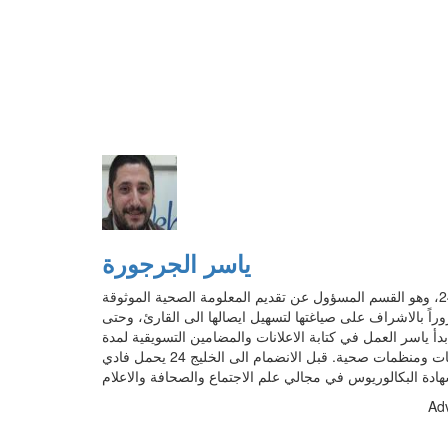
ياسر الجرجورة
عمل ياسر كمدير سابق لقسم المحتوى والمضامين في الخليج 24، وهو القسم المسؤول عن تقديم المعلومة الصحية الموثوقة
ار المضامين، مروراً بالاشراف على صياغتها لتسهيل ايصالها الى القارئ، وحتى
أكد من مراجعتها والمصادقة الطبية عليها وتقديمها لزوار الخليج 24. بدأ ياسر العمل في كتابة الاعلانات والمضامين التسويقية لمدة
خمس سنوات في مكاتب الدعاية والاعلان، عمل من خلالها مع عدة جهات ومنظمات صحية. قبل الانضمام الى الخليج 24 يحمل فادي
Ad