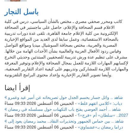
باسل النجار
كاتب ومحرر صحفي مصري ـ مختص بالشأن السياسي، درس في كلية
الاعلام قسم الصحافة والإعلام، حاصل على ماجستير في الصحافة
الإلكترونية من كلية الإعلام جامعة القاهرة، تلقى عدة دورات تدريبية
بالصحافة الاستقصائية، وعمل سابقا لدى العديد من المواقع الإخبارية
المصرية والعربية، مختص بصحافة السوشيال ميديا ومواقع التواصل
وقياس ردود الأفعال العربية والعالمية بشأن الأحداث الهامة من خلالها.
مشرف على تنظيم عدة ورش تدريبية للصحفيين المبتدئين وحديثي التخرج
لإكسابهم المهارات اللازمة للعمل بمجال الصحافة والإعلام،وتوفير المعرفة
والمهارات اللازمة للمشاركين وتدريبهم على كيفية اعداد التقارير الصحفية،
وأيضا تصوير التقارير الإخبارية وإعداد محتوى البرامج التلفزيونية.
إقرأ ايضا
شاهد .. وائل جسار يحسم الجدل حول تصريحاته عن أمير عيد وعمرو
دياب: «كلامي اتفهم غلط»
-
الخميس 06 أغسطس 2026 09:33 مساءً
شاهد .. أحمد العوضي يفتح باب التكهنات حول مسلسله في رمضان
2027.. «سلطان» أم «فرج»؟
-
الخميس 06 أغسطس 2026 09:33 مساءً
شاهد .. بين حماس الجمهور وتحذيرات النقاد.. محمد رمضان يعود إلى
دراما رمضان بـ«عشماوي»
-
الخميس 06 أغسطس 2026 09:33 مساءً