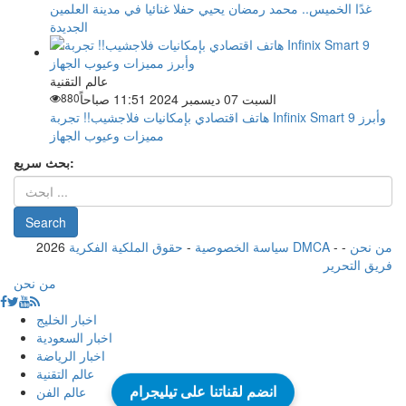
غدًا الخميس.. محمد رمضان يحيي حفلا غنائيا في مدينة العلمين
الجديدة
عالم التقنية
السبت 07 ديسمبر 2024 11:51 صباحاً
880
هاتف اقتصادي بإمكانيات فلاجشيب!! تجربة Infinix Smart 9 وأبرز
مميزات وعيوب الجهاز
بحث سريع:
من نحن
-
-
حقوق الملكية الفكرية DMCA
سياسة الخصوصية
-
2026
فريق التحرير
من نحن
اخبار الخليج
اخبار السعودية
اخبار الرياضة
عالم التقنية
عالم الفن
انضم لقناتنا على تيليجرام