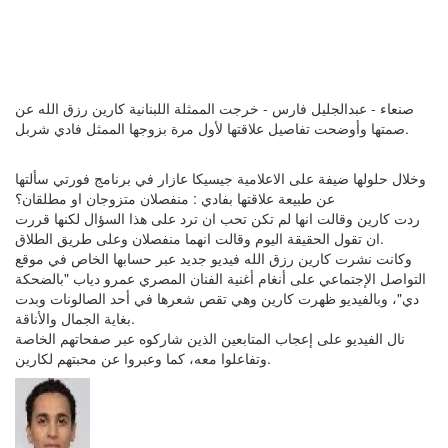
صنعاء - عبدالجليل فارس - خرجت الممثلة اللبنانية ​كارين رزق الله​ عن
صمتها وأوضحت تفاصيل علاقتها لأول مرة بزوجها الممثل ​فادي شربل​.
وخلال حلولها ضيفة على الاعلامية جيسيكا عازار في برنامج فورتي سألتها
عن طبيعة علاقتها بفادي : منفصلان متزوجان او مطلقان؟
ردت كارين وقالت انها لم تكن تحب ان ترد على هذا السؤال لكنها قررت
ان تقول الحقيقة اليوم وقالت انهما منفصلان وعلى طريق الطلاق.
وكانت نشرت كارين رزق الله فيديو جديد عبر حسابها الخاص في موقع
التواصل الإجتماعي على أنغام أغنية الفنان المصري عمرو دياب "بالضحكة
دي"، وبالفيديو ظهرت كارين وهي تقص شعرها في أحد الصالونات وبدت
بغاية الجمال والأناقة.
نال الفيديو على إعجاب المتابعين الذين شاركوه عبر صفحاتهم الخاصة
وتفاعلوا معه، كما وعبروا عن محبتهم لكارين.