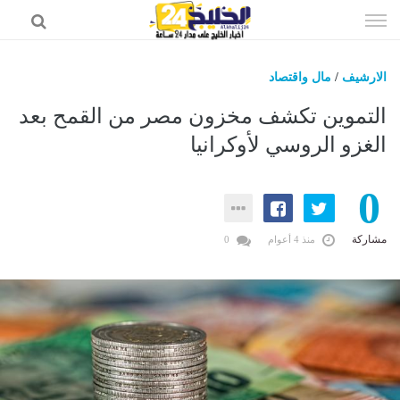
إذهب
الى
المحتوى
الارشيف
/
مال واقتصاد
اخبار الخليج
التموين تكشف مخزون مصر من القمح بعد
اخبار السعودية
الغزو الروسي لأوكرانيا
اخبار الرياضة
0
عالم التقنية
عالم الفن
مشاركة
منذ 4 أعوام
0