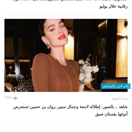
رقابية خلال يوليو
عالم الفن والمشاهير
1390
منذ 3 أعوام
شاهد .. بالصور- إطلالة لامعة وجمال مميز..روان بن حسين تستعرض
أنوثتها بفستان ضيق