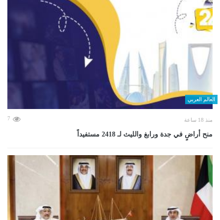
العالم العربي
7
منذ 18 ساعة
منح أراضٍ في جدة ورابغ والليث لـ 2418 مستفيداً